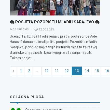
🎭 POSJETA POZORIŠTU MLADIH SARAJEVO 🎭
Aida Hasović
12.06.2025
Učenici I a, I b, I c i II f odjeljenja u pratnji profesorice Aide
Hasović danas su imali priliku posjetiti Pozorište mladih
Sarajevo, jedno od najvažnijih kulturnih mjesta za razvoj
dramske umjetnosti i kreativnog izražavanja mladih.
Tokom posjet...
‹
1
2
...
10
11
12
13
14
15
16
OGLASNA PLOČA