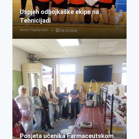
Uspjeh odbojkaške ekipe na
Tehnicijadi
kemo Hajdarević
08.05.2026
Posjeta učenika Farmaceutskom