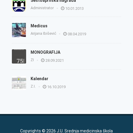
Šestoaprilska nagrada
Administrator
10.01.2013
Medicus
Arijana Ibišević
08.04.2019
MONOGRAFIJA
ZI
28.09.2021
Kalendar
Z.I.
16.10.2019
Copyrights © 2026 J.U. Srednja medicinska škola