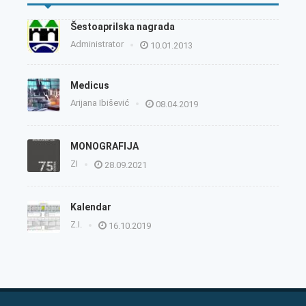
Šestoaprilska nagrada
Administrator
10.01.2013
Medicus
Arijana Ibišević
08.04.2019
MONOGRAFIJA
ZI
28.09.2021
Kalendar
Z.I.
16.10.2019