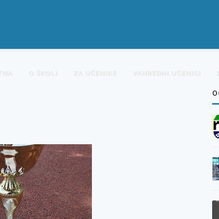
TNA
O ŠKOLI
ZA UČENIKE
VANREDNI UČENICI
O