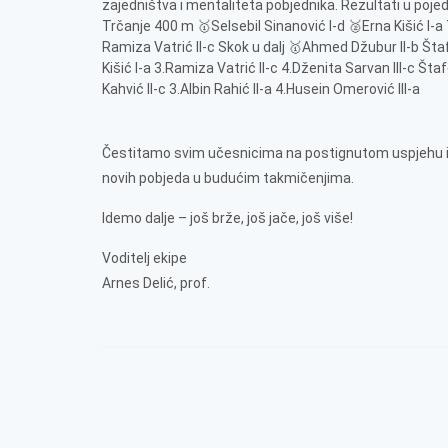
zajedništva i mentaliteta pobjednika. Rezultati u pojed
Trčanje 400 m 🥇Selsebil Sinanović I-d 🥈Erna Kišić I-
Ramiza Vatrić II-c Skok u dalj 🥇Ahmed Džubur II-b Šta
Kišić I-a 3.Ramiza Vatrić II-c 4.Dženita Sarvan III-c 
Kahvić II-c 3.Albin Rahić II-a 4.Husein Omerović III-a
Čestitamo svim učesnicima na postignutom uspjehu i 
novih pobjeda u budućim takmičenjima.
Idemo dalje – još brže, još jače, još više!
Voditelj ekipe
Arnes Delić, prof.