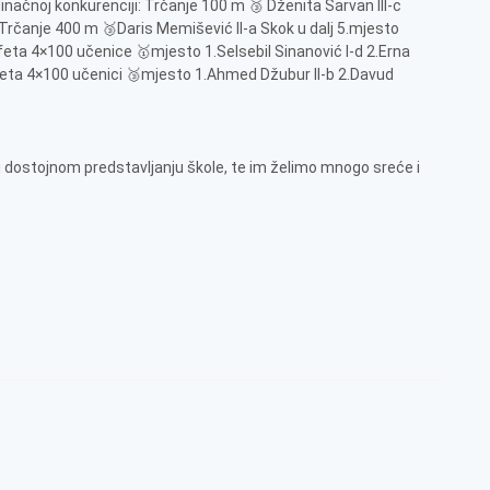
inačnoj konkurenciji: Trčanje 100 m 🥉 Dženita Sarvan III-c
a Trčanje 400 m 🥉Daris Memišević II-a Skok u dalj 5.mjesto
feta 4×100 učenice 🥇mjesto 1.Selsebil Sinanović I-d 2.Erna
Štafeta 4×100 učenici 🥉mjesto 1.Ahmed Džubur II-b 2.Davud
dostojnom predstavljanju škole, te im želimo mnogo sreće i