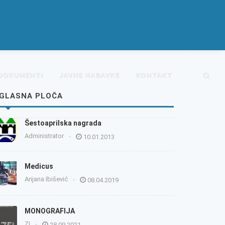
DOKUMENTI
JAVNE NABAVKE
KONTAKT
GLASNA PLOČA
Šestoaprilska nagrada
Administrator
10.01.2013
Medicus
Arijana Ibišević
08.04.2019
MONOGRAFIJA
ZI
28.09.2021