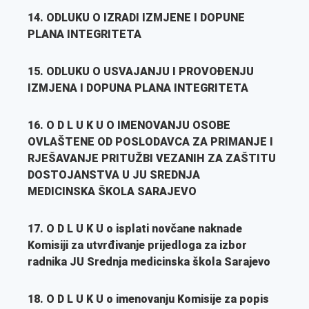
14. ODLUKU O IZRADI IZMJENE I DOPUNE
PLANA INTEGRITETA
15. ODLUKU O USVAJANJU I PROVOĐENJU
IZMJENA I DOPUNA PLANA INTEGRITETA
16. O D L U K U O IMENOVANJU OSOBE
OVLAŠTENE OD POSLODAVCA ZA PRIMANJE I
RJEŠAVANJE PRITUŽBI VEZANIH ZA ZAŠTITU
DOSTOJANSTVA U JU SREDNJA
MEDICINSKA ŠKOLA SARAJEVO
17.
O D L U K U
o isplati novčane naknade
Komisiji za utvrđivanje prijedloga za izbor
radnika
JU Srednja medicinska škola Sarajevo
18.
O D L U K U
o imenovanju Komisije za popis