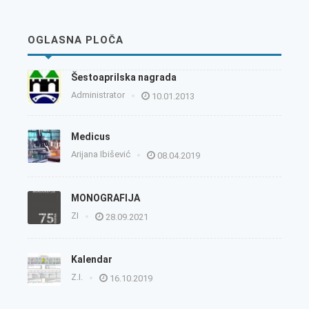
OGLASNA PLOČA
Šestoaprilska nagrada
Administrator
10.01.2013
Medicus
Arijana Ibišević
08.04.2019
MONOGRAFIJA
ZI
28.09.2021
Kalendar
Z.I.
16.10.2019