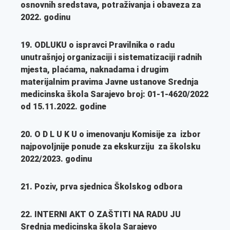
osnovnih sredstava, potraživanja i obaveza za
2022. godinu
19.
ODLUKU
o ispravci Pravilnika o radu
unutrašnjoj organizaciji i sistematizaciji radnih
mjesta, plaćama, naknadama i drugim
materijalnim pravima Javne ustanove Srednja
medicinska škola Sarajevo broj: 01-1-4620/2022
od 15.11.2022. godine
20.
O D L U K U
o imenovanju Komisije za izbor
najpovoljnije ponude za ekskurziju za školsku
2022/2023. godinu
21. Poziv, prva sjednica Školskog
odbora
22. INTERNI AKT O ZAŠTITI NA RADU JU
Srednja medicinska škola Sarajevo