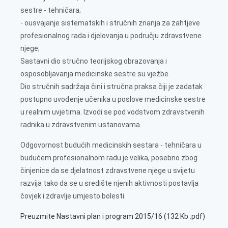
sestre - tehničara;
- ousvajanje sistematskih i stručnih znanja za zahtjeve
profesionalnog rada i djelovanja u području zdravstvene
njege;
Sastavni dio stručno teorijskog obrazovanja i
osposobljavanja medicinske sestre su vježbe.
Dio stručnih sadržaja čini i stručna praksa čiji je zadatak
postupno uvođenje učenika u poslove medicinske sestre
u realnim uvjetima. Izvodi se pod vodstvom zdravstvenih
radnika u zdravstvenim ustanovama.
Odgovornost budućih medicinskih sestara - tehničara u
budućem profesionalnom radu je velika, posebno zbog
činjenice da se djelatnost zdravstvene njege u svijetu
razvija tako da se u središte njenih aktivnosti postavlja
čovjek i zdravlje umjesto bolesti.
Preuzmite Nastavni plan i program 2015/16 (132 Kb .pdf)