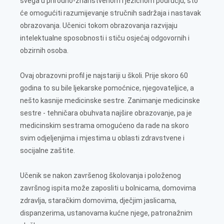
svega u prirodno-znanstvenom i jezičnom području, što
će omogućiti razumijevanje stručnih sadržaja i nastavak
obrazovanja. Učenici tokom obrazovanja razvijaju
intelektualne sposobnosti i stiču osjećaj odgovornih i
obzirnih osoba.
Ovaj obrazovni profil je najstariji u školi. Prije skoro 60
godina to su bile ljekarske pomoćnice, njegovateljice, a
nešto kasnije medicinske sestre. Zanimanje medicinske
sestre - tehničara obuhvata najšire obrazovanje, pa je
medicinskim sestrama omogućeno da rade na skoro
svim odjeljenjima i mjestima u oblasti zdravstvene i
socijalne zaštite.
Učenik se nakon završenog školovanja i položenog
završnog ispita može zaposliti u bolnicama, domovima
zdravlja, staračkim domovima, dječjim jaslicama,
dispanzerima, ustanovama kućne njege, patronažnim