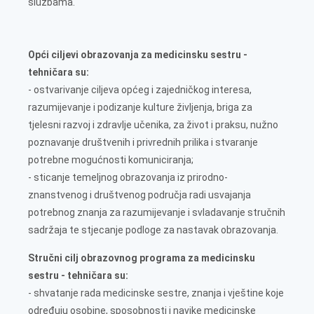
službama.
Opći ciljevi obrazovanja za medicinsku sestru -
tehničara su:
- ostvarivanje ciljeva općeg i zajedničkog interesa,
razumijevanje i podizanje kulture življenja, briga za
tjelesni razvoj i zdravlje učenika, za život i praksu, nužno
poznavanje društvenih i privrednih prilika i stvaranje
potrebne mogućnosti komuniciranja;
- sticanje temeljnog obrazovanja iz prirodno-
znanstvenog i društvenog područja radi usvajanja
potrebnog znanja za razumijevanje i svladavanje stručnih
sadržaja te stjecanje podloge za nastavak obrazovanja.
Stručni cilj obrazovnog programa za medicinsku
sestru - tehničara su:
- shvatanje rada medicinske sestre, znanja i vještine koje
određuju osobine, sposobnosti i navike medicinske