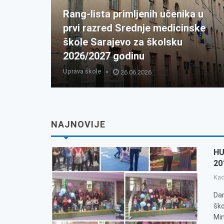
Rang-lista primljenih učenika u
prvi razred Srednje medicinske
škole Sarajevo za školsku
2026/2027 godinu
Uprava škole
26.06.2026
NAJNOVIJE
HU
20
Kad
Dan
ško
Min