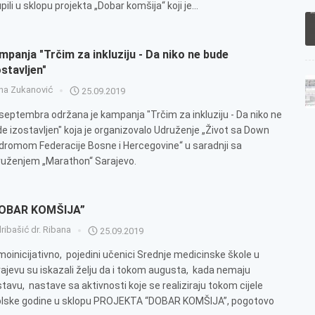
pili u sklopu projekta „Dobar komšija“ koji je...
mpanja "Trčim za inkluziju - Da niko ne bude
ostavljen"
ana Zukanović
25.09.2019
septembra održana je kampanja "Trčim za inkluziju - Da niko ne
e izostavljen" koja je organizovalo Udruženje „Život sa Down
dromom Federacije Bosne i Hercegovine“ u saradnji sa
uženjem „Marathon“ Sarajevo.
OBAR KOMŠIJA”
ribašić dr. Ribana
25.09.2019
oinicijativno, pojedini učenici Srednje medicinske škole u
ajevu su iskazali želju da i tokom augusta, kada nemaju
tavu, nastave sa aktivnosti koje se realiziraju tokom cijele
olske godine u sklopu PROJEKTA “DOBAR KOMŠIJA”, pogotovo