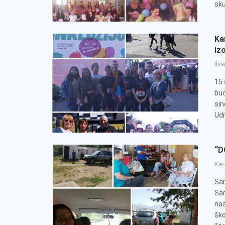
sku
Ka
iz
Ilv
15.
bud
sin
Udr
“D
Kad
Sam
Sar
nas
šk