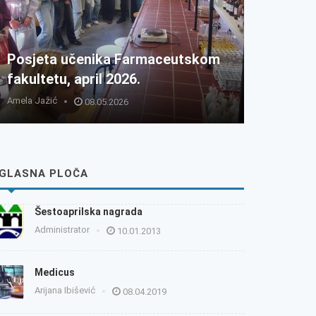
Posjeta učenika Farmaceutskom
fakultetu, april 2026.
Amela Jažić
08.05.2026
GLASNA PLOČA
Šestoaprilska nagrada
Administrator
10.01.2013
Medicus
Arijana Ibišević
08.04.2019