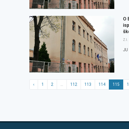
O 
is
šk
Z.I.
JU
‹
1
2
...
112
113
114
115
1