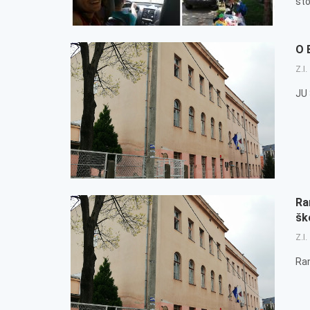
što.
O 
Z.I.
JU
Ra
šk
Z.I.
Ran