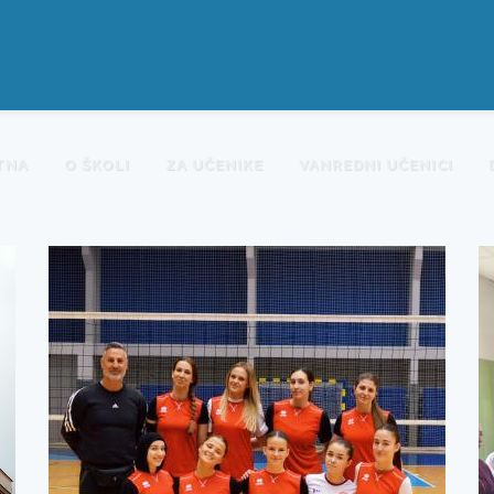
TNA
O ŠKOLI
ZA UČENIKE
VANREDNI UČENICI