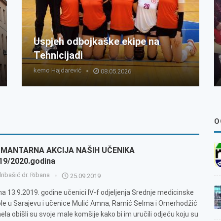
Uspjeh odbojkaške ekipe na
Tehnicijadi
kemo Hajdarević
08.05.2026
O
MANTARNA AKCIJA NAŠIH UČENIKA
19/2020.godina
ribašić dr. Ribana
25.09.2019
a 13.9.2019. godine učenici IV-f odjeljenja Srednje medicinske
le u Sarajevu i učenice Mulić Amna, Ramić Selma i Omerhodžić
ela obišli su svoje male komšije kako bi im uručili odjeću koju su