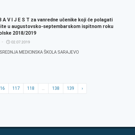
B A V I J E S T za vanredne učenike koji će polagati
pite u augustovsko-septembarskom ispitnom roku
olske 2018/2019
02.07.2019
 SREDNJA MEDICINSKA ŠKOLA SARAJEVO
16
117
118
...
138
139
›