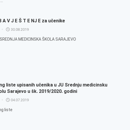
..
B A V J E Š T E NJ E za učenike
30.08.2019
 SREDNJA MEDICINSKA ŠKOLA SARAJEVO
ng liste upisanih učenika u JU Srednju medicinsku
olu Sarajevo u šk. 2019/2020. godini
04.07.2019
g liste