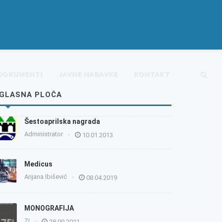
DOKUMENTI
JAVNE NABAVKE
KONTAKT
GLASNA PLOČA
Šestoaprilska nagrada
Administrator
10.01.2013
Medicus
Arijana Ibišević
08.04.2019
MONOGRAFIJA
ZI
28.09.2021