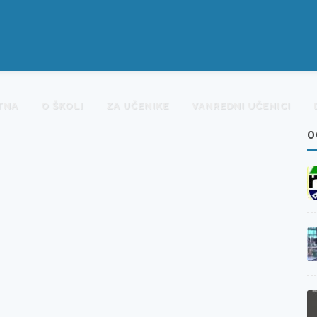
TNA
O ŠKOLI
ZA UČENIKE
VANREDNI UČENICI
O