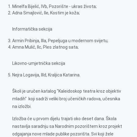
Minelfa Bijelić, IVb, Pozorište - ukras života;
Adna Smajlović, IIe, Kostim je koža;
Informatička sekcija
Armin Pribinja, IIIa, Pepeljuga u modernom svijetu;
Amna Mulić, IIc, Ples zlatnog sata;
Likovno-umjetnička sekcija
Nejra Logavija, IIId, Kraljica Katarina.
Školi je uručen katalog "Kaleidoskop teatra kroz objektiv
mladih" koji sadrži veliki broj učeničkih radova, učesnika
na izložbi.
Izložba će u prvom dijelu trajati oko deset dana. Škola
nastavlja saradnju sa Narodnim pozorištem kroz projekt
odgajanja nove mlade publike pozorišta. Svi koji žele