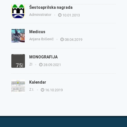
Šestoaprilska nagrada
Administrator
10.01.2013
Medicus
Arijana Ibišević
08.04.2019
MONOGRAFIJA
ZI
28.09.2021
Kalendar
Z.I.
16.10.2019