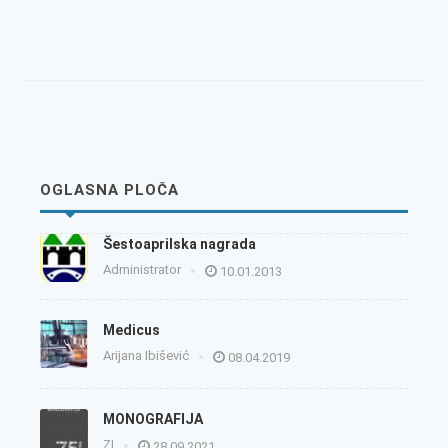
OGLASNA PLOČA
Šestoaprilska nagrada
Administrator
10.01.2013
Medicus
Arijana Ibišević
08.04.2019
MONOGRAFIJA
ZI
28.09.2021