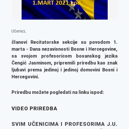
Učenici,
članovi Recitatorske sekcije su povodom 1.
marta - Dana nezavisnosti Bosne i Hercegovine,
sa svojom profesoricom bosanskog jezika
Čengić Jasminom
, pripremili priredbu kao znak
ljubavi prema jedinoj i jedinoj domovini Bosni i
Hercegovini.
Priredbu možete pogledati na linku ispod:
VIDEO PR
IREDBA
SVIM UČENICIMA I PROFESORIMA J.U.