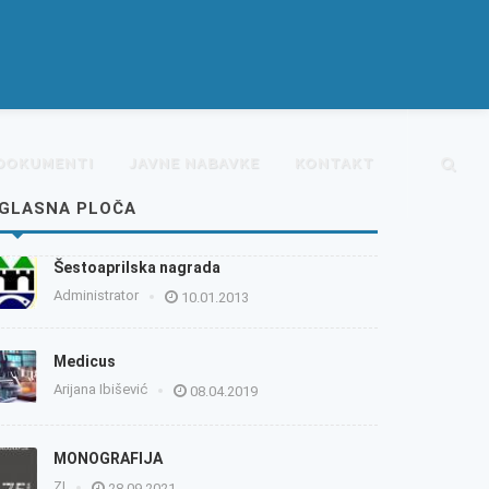
DOKUMENTI
JAVNE NABAVKE
KONTAKT
GLASNA PLOČA
Šestoaprilska nagrada
Administrator
10.01.2013
Medicus
Arijana Ibišević
08.04.2019
MONOGRAFIJA
ZI
28.09.2021