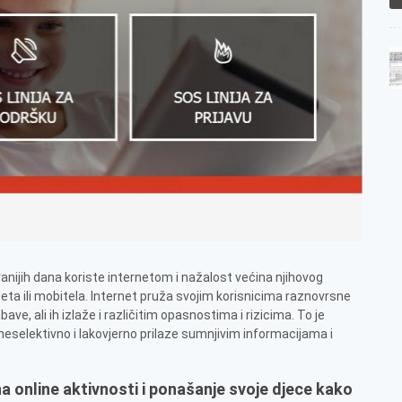
jranijih dana koriste internetom i nažalost većina njihovog
ta ili mobitela. Internet pruža svojim korisnicima raznovrsne
ve, ali ih izlaže i različitim opasnostima i rizicima. To je
i neselektivno i lakovjerno prilaze sumnjivim informacijama i
na online aktivnosti i ponašanje svoje djece kako