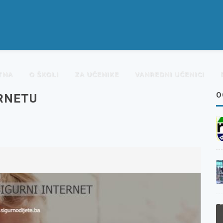
TNA
O ŠKOLI
ZA UČENIKE
VANREDNI UČENICI
O
RNETU