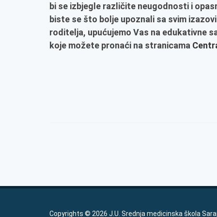
bi se izbjegle različite neugodnosti i opa
biste se što bolje upoznali sa svim izazov
roditelja, upućujemo Vas na edukativne sad
koje možete pronaći na stranicama
Centra
Copyrights © 2026 J.U. Srednja medicinska škola Sara