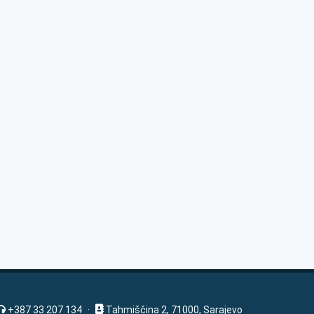
+387 33 207 134
·
Tahmiščina 2, 71000, Sarajevo