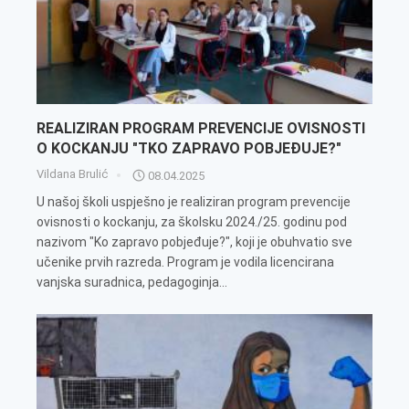
REALIZIRAN PROGRAM PREVENCIJE OVISNOSTI
O KOCKANJU "TKO ZAPRAVO POBJEĐUJE?"
Vildana Brulić
08.04.2025
U našoj školi uspješno je realiziran program prevencije
ovisnosti o kockanju, za školsku 2024./25. godinu pod
nazivom "Ko zapravo pobjeđuje?", koji je obuhvatio sve
učenike prvih razreda. Program je vodila licencirana
vanjska suradnica, pedagoginja...