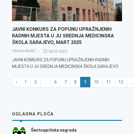
JAVNI KONKURS ZA POPUNU UPRAŽNJENIH
RADNIH MJESTA U JU SREDNJA MEDICINSKA
ŠKOLA SARAJEVO, MART 2025
Vildana Brulić
28.03.2025
JAVNI KONKURS ZA POPUNU UPRAŽNJENIH RADNIH
MIJESTA U JU SREDNJA MEDICINSKA ŠKOLA SARAJEVO
‹
1
2
...
6
7
8
9
10
11
12
...
OGLASNA PLOČA
Šestoaprilska nagrada