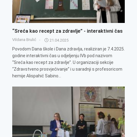
“Sreća kao recept za zdravlje” - interaktivni čas
Vildana Brulić
21.04.2025
Povodom Dana škole i Dana zdravlja, realiziran je 7.4.2025.
godine interaktivni čas u odjeljenju IVb pod nazivom
“Sreća kao recept za zdravlje”. U organizaciji sekcije
“Zdravstveno prosvjećivanje” i u saradnji s profesoricom
hemije Alispahić Sabino...