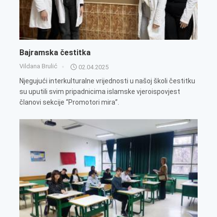
Bajramska čestitka
Vildana Brulić
02.04.2025
Njegujući interkulturalne vrijednosti u našoj školi čestitku
su uputili svim pripadnicima islamske vjeroispovjest
članovi sekcije “Promotori mira”.