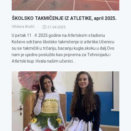
ŠKOLSKO TAKMIČENJE IZ ATLETIKE, april 2025.
Vildana Brulić
21.04.2025
U petak 11 . 4 .2025.godine na Atletskom stadionu
Koševo održano školsko takmičenje iz atletike.Učenicu
su se takmičili u trčanju, bacanju kugle,skoku u dalj.Ovo
nam je ujedno poslužilo kao priprema za Tehnicijadu i
Atletski kup. Hvala našim učenici...