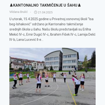
♟️KANTONALNO TAKMIČENJE U ŠAHU♟️
Vildana Brulić
21.04.2025
U utorak, 15.4.2025.godine u Privatnoj osnovnoj školi "Isa
beg-Ishaković" održano je Kantonalno takmičenje
srednjih škola u šahu. Našu školu predstavljali su Erliha
Mekić IV-c, Emir Dugić IV-c, Ibrahim Fišek IV-c, Lamija Delić
IV-b, Lana Lucević II-e...