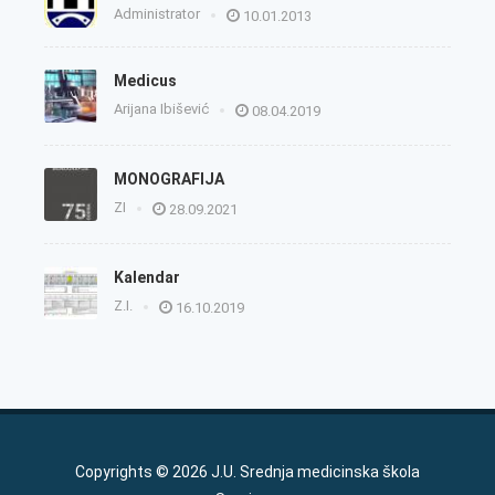
Administrator
10.01.2013
Medicus
Arijana Ibišević
08.04.2019
MONOGRAFIJA
ZI
28.09.2021
Kalendar
Z.I.
16.10.2019
Copyrights © 2026 J.U. Srednja medicinska škola