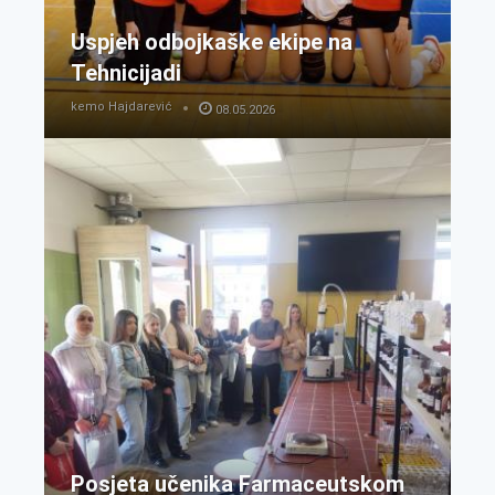
Uspjeh odbojkaške ekipe na
Tehnicijadi
kemo Hajdarević
08.05.2026
Posjeta učenika Farmaceutskom