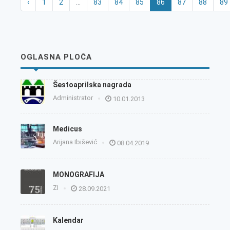
‹
1
2
...
83
84
85
86
87
88
89
OGLASNA PLOČA
Šestoaprilska nagrada
Administrator
10.01.2013
Medicus
Arijana Ibišević
08.04.2019
MONOGRAFIJA
ZI
28.09.2021
Kalendar