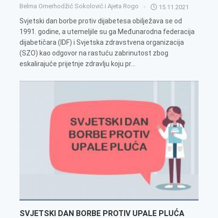
Belma Omerhodžić Sokolović i Ajeta Rogo
15.11.2021
Svjetski dan borbe protiv dijabetesa obilježava se od
1991. godine, a utemeljile su ga Međunarodna federacija
dijabetičara (IDF) i Svjetska zdravstvena organizacija
(SZO) kao odgovor na rastuću zabrinutost zbog
eskalirajuće prijetnje zdravlju koju pr...
SVJETSKI DAN BORBE PROTIV UPALE PLUĆA