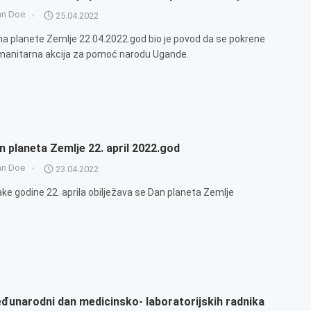
hn Doe
25.04.2022
a planete Zemlje 22.04.2022.god bio je povod da se pokrene
anitarna akcija za pomoć narodu Ugande.
n planeta Zemlje 22. april 2022.god
hn Doe
23.04.2022
ke godine 22. aprila obilježava se Dan planeta Zemlje
đunarodni dan medicinsko- laboratorijskih radnika