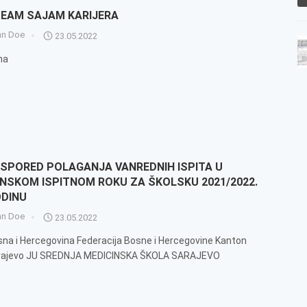
EAM SAJAM KARIJERA
hn Doe
23.05.2022
na
SPORED POLAGANJA VANREDNIH ISPITA U
NSKOM ISPITNOM ROKU ZA ŠKOLSKU 2021/2022.
DINU
hn Doe
23.05.2022
na i Hercegovina Federacija Bosne i Hercegovine Kanton
rajevo JU SREDNJA MEDICINSKA ŠKOLA SARAJEVO