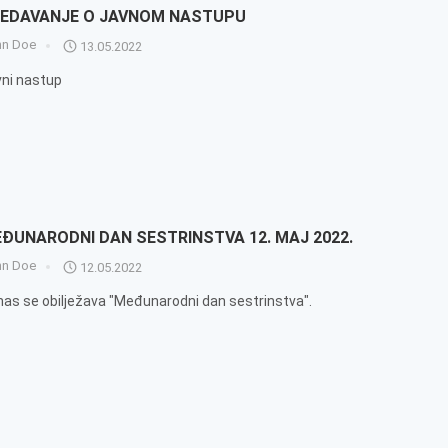
EDAVANJE O JAVNOM NASTUPU
hn Doe
13.05.2022
ni nastup
ĐUNARODNI DAN SESTRINSTVA 12. MAJ 2022.
hn Doe
12.05.2022
as se obilježava "Međunarodni dan sestrinstva".