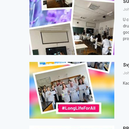
SU
Jo
U c
dru
god
pro
Sv
Jo
Kao
PR