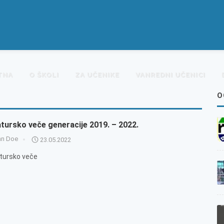
TNA
O ŠKOLI
ZA UČENIKE
VANREDNI UČENICI
O
tursko veče generacije 2019. – 2022.
hn Doe
23.05.2022
tursko veče