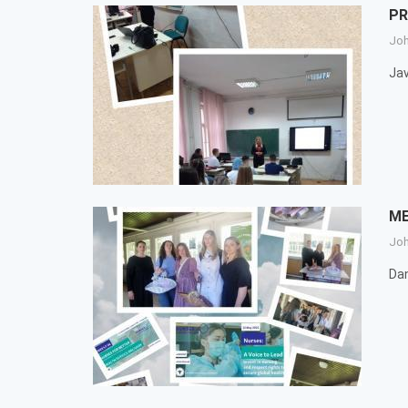
PR
Jo
Jav
ME
Jo
Dan