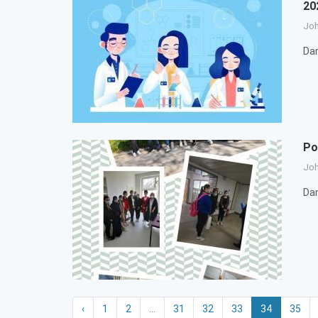
20
Jo
Da
Po
Jo
Da
‹
1
2
...
31
32
33
34
35