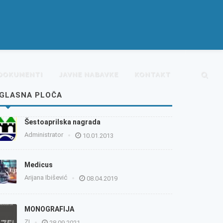
DOKUMENTI
JAVNE NABAVKE
KONTAKT
GLASNA PLOČA
Šestoaprilska nagrada
Administrator
10.01.2013
Medicus
Arijana Ibišević
08.04.2019
MONOGRAFIJA
ZI
28.09.2021