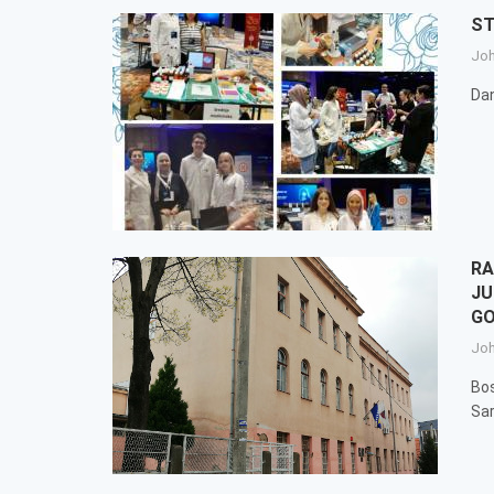
ST
Jo
Da
RA
JU
GO
Jo
Bos
Sa