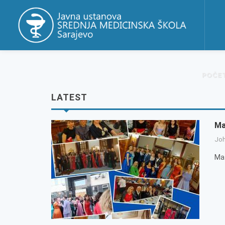
POČE
LATEST
Ma
Jo
Ma