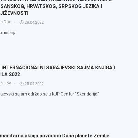
SANSKOG, HRVATSKOG, SRPSKOG JEZIKA I
JIŽEVNOSTI
hn Doe
28.04.2022
kmičenja:
. INTERNACIONALNI SARAJEVSKI SAJMA KNJIGA I
ILA 2022
hn Doe
25.04.2022
ajevski sajam održao se u KJP Centar "Skenderija"
manitarna akcija povodom Dana planete Zemlje