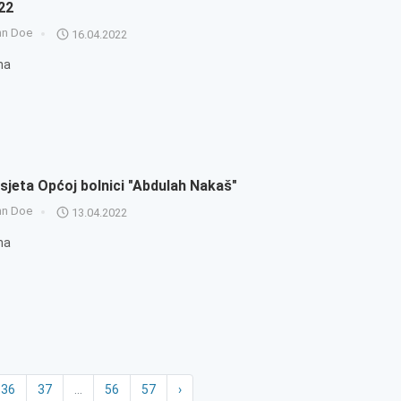
22
hn Doe
16.04.2022
na
sjeta Općoj bolnici "Abdulah Nakaš"
hn Doe
13.04.2022
na
36
37
...
56
57
›