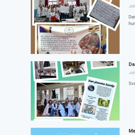
Jo
Dan
hum
Da
Jo
Sva
Me