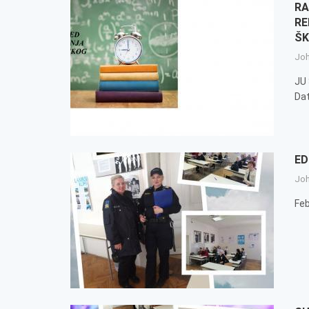
RA
RE
ŠK
Jo
JU
Dat
ED
Jo
Feb