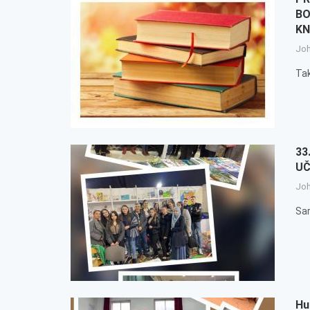
BO
KN
Jo
Ta
33
UČ
Jo
Sar
Hu