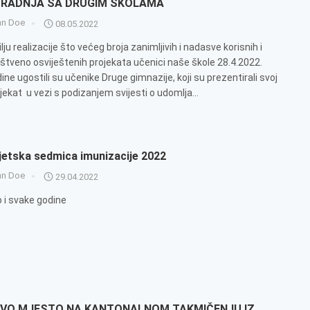
RADNJA SA DRUGIM ŠKOLAMA
hn Doe
08.05.2022
ilju realizacije što većeg broja zanimljivih i nadasve korisnih i
štveno osviještenih projekata učenici naše škole 28.4.2022.
ine ugostili su učenike Druge gimnazije, koji su prezentirali svoj
jekat u vezi s podizanjem svijesti o udomlja...
jetska sedmica imunizacije 2022
hn Doe
29.04.2022
 i svake godine
VO MJESTO NA KANTONALNOM TAKMIČENJU IZ