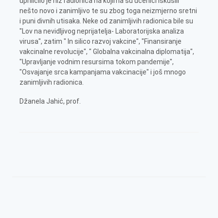
upriličilo je niz radionica na kojima su učenici iskusili
nešto novo i zanimljivo te su zbog toga neizmjerno sretni
i puni divnih utisaka. Neke od zanimljivih radionica bile su
"Lov na nevidljivog neprijatelja- Laboratorijska analiza
virusa", zatim " In silico razvoj vakcine", "Finansiranje
vakcinalne revolucije", " Globalna vakcinalna diplomatija",
"Upravljanje vodnim resursima tokom pandemije",
"Osvajanje srca kampanjama vakcinacije" i još mnogo
zanimljivih radionica.
Džanela Jahić, prof.