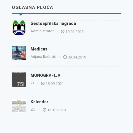
OGLASNA PLOČA
Šestoaprilska nagrada
Administrator
10.01.2013
Medicus
Arijana Ibišević
08.04.2019
MONOGRAFIJA
ZI
28.09.2021
Kalendar
Z.I.
16.10.2019