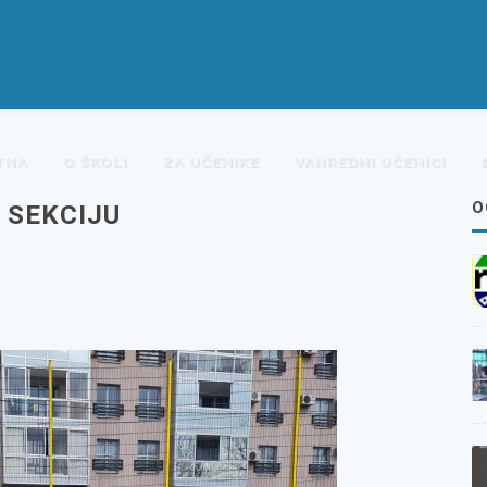
TNA
O ŠKOLI
ZA UČENIKE
VANREDNI UČENICI
O
 SEKCIJU