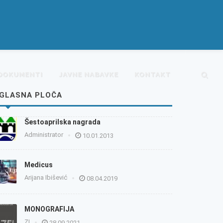
DOKUMENTI
JAVNE NABAVKE
KONTAKT
GLASNA PLOČA
Šestoaprilska nagrada
Administrator
10.01.2013
Medicus
Arijana Ibišević
08.04.2019
MONOGRAFIJA
ZI
28.09.2021