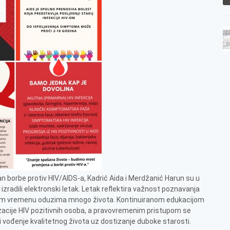
n borbe protiv HIV/AIDS-a, Kadrić Aida i Merdžanić Harun su u
zradili elektronski letak. Letak reflektira važnost poznavanja
šnjem vremenu oduzima mnogo života. Kontinuiranom edukacijom
tizacije HIV pozitivnih osoba, a pravovremenim pristupom se
vođenje kvalitetnog života uz dostizanje duboke starosti.