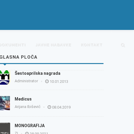
DOKUMENTI
JAVNE NABAVKE
KONTAKT
GLASNA PLOČA
Šestoaprilska nagrada
Administrator
10.01.2013
Medicus
Arijana Ibišević
08.04.2019
MONOGRAFIJA
ZI
28.09.2021