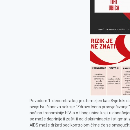
Povodom 1. decembra koji je utemeljen kao Svjetski da
svojstvu članova sekcije “Zdravstveno prosvjećivanje” i
načina transmisije HIV-a = tihog ubice koji i u dana
se može doprinijeti zaštiti od diskriminacije i stigma
AIDS može držati pod kontrolom čime će se omogućiti 