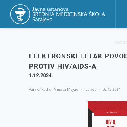
POČE
ELEKTRONSKI LETAK POVO
PROTIV HIV/AIDS-A
1.12.2024.
Azra dr Kadrć i Amra dr Mujčić
Latest
02.12.2024