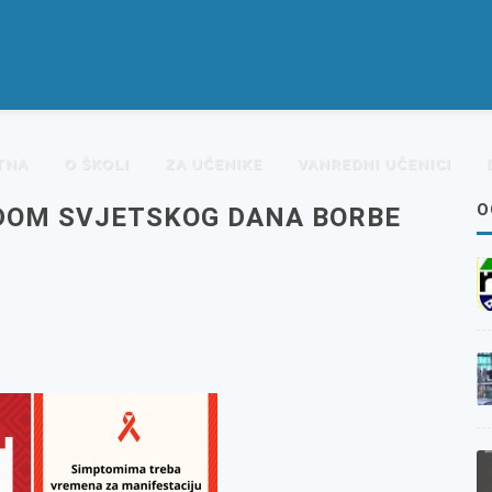
TNA
O ŠKOLI
ZA UČENIKE
VANREDNI UČENICI
O
DOM SVJETSKOG DANA BORBE