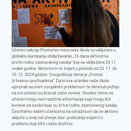
Učenici sekcije Promotori mira naše škole su uključeni u
globalnu kampanju obilježavanje „16 dana aktivizma
protiv rodno zasnovanog nasilja“ koji se obilježava 25.11.
svake godine. Aktivnosti će trajati u periodu od 25. 11. do
10. 12. 2024.godine. Ovogodišnja tema je „Pomoć
žrtvama i preživjelima“. Da bi sve učenike naše škole
upoznali sa ovim socijalnim problemom te skrenuli pažnju
na isti učenici su kreirali zidne novine. Shodno tome na
učenici mogu naći različite informacije koje mogu biti
korisne za osobe koje su žrtve rodno zasnovanog nasilja.
Čestitamo našim učenicima na odvažnosti da se aktivno
uključe u ovaj vid učenja, kao i podizanja svijesti o
problemu koji tišti i naše društvo.