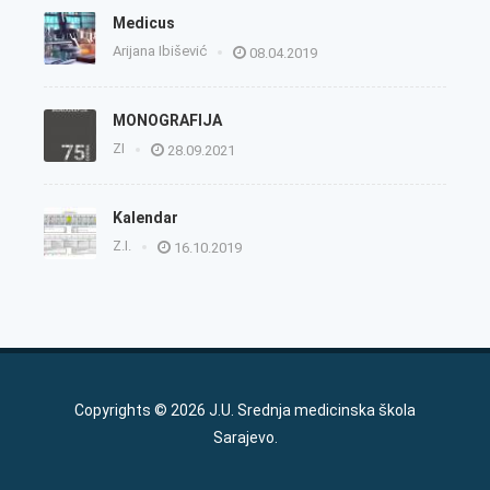
Medicus
Arijana Ibišević
08.04.2019
MONOGRAFIJA
ZI
28.09.2021
Kalendar
Z.I.
16.10.2019
Copyrights © 2026 J.U. Srednja medicinska škola
Sarajevo.