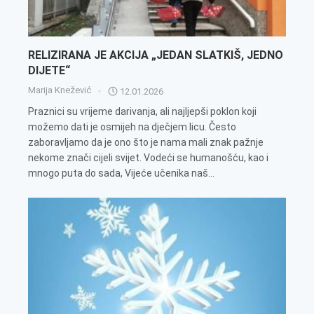
RELIZIRANA JE AKCIJA „JEDAN SLATKIŠ, JEDNO
DIJETE“
Marija Knežević
12.01.2026
Praznici su vrijeme darivanja, ali najljepši poklon koji
možemo dati je osmijeh na dječjem licu. Često
zaboravljamo da je ono što je nama mali znak pažnje
nekome znači cijeli svijet. Vodeći se humanošću, kao i
mnogo puta do sada, Vijeće učenika naš...