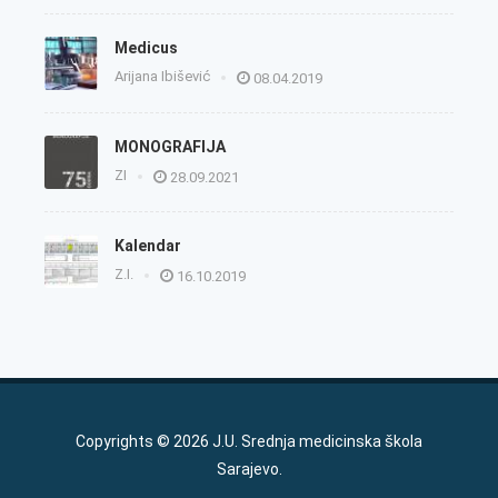
Medicus
Arijana Ibišević
08.04.2019
MONOGRAFIJA
ZI
28.09.2021
Kalendar
Z.I.
16.10.2019
Copyrights © 2026 J.U. Srednja medicinska škola
Sarajevo.