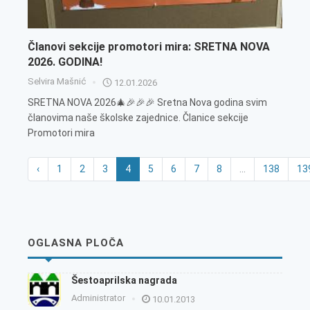
Članovi sekcije promotori mira: SRETNA NOVA
2026. GODINA!
Selvira Mašnić
12.01.2026
SRETNA NOVA 2026🎄🎉🎉🎉 Sretna Nova godina svim
članovima naše školske zajednice. Članice sekcije
Promotori mira
‹
1
2
3
4
5
6
7
8
...
138
13
OGLASNA PLOČA
Šestoaprilska nagrada
Administrator
10.01.2013