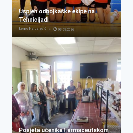
Uspjeh odbojkaške ekipe na
Tehnicijadi
kemo Hajdarević
08.05.2026
Posjeta učenika Farmaceutskom