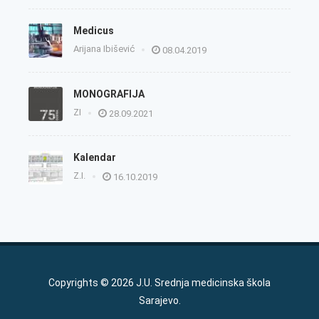
Medicus
Arijana Ibišević
08.04.2019
MONOGRAFIJA
ZI
28.09.2021
Kalendar
Z.I.
16.10.2019
Copyrights © 2026 J.U. Srednja medicinska škola
Sarajevo.