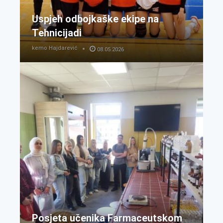
Uspjeh odbojkaške ekipe na
Tehnicijadi
kemo Hajdarević
08.05.2026
Posjeta učenika Farmaceutskom