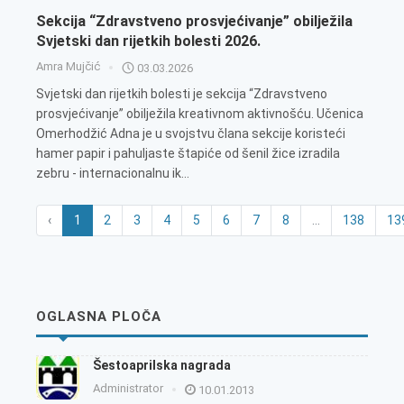
Sekcija “Zdravstveno prosvjećivanje” obilježila
Svjetski dan rijetkih bolesti 2026.
Amra Mujčić
03.03.2026
Svjetski dan rijetkih bolesti je sekcija “Zdravstveno
prosvjećivanje” obilježila kreativnom aktivnošću. Učenica
Omerhodžić Adna je u svojstvu člana sekcije koristeći
hamer papir i pahuljaste štapiće od šenil žice izradila
zebru - internacionalnu ik...
‹
1
2
3
4
5
6
7
8
...
138
13
OGLASNA PLOČA
Šestoaprilska nagrada
Administrator
10.01.2013