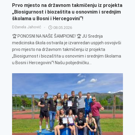
Prvo mjesto na državnom takmičenju iz projekta
„Biosigurnost i biozaštita u osnovnim i srednjim
školama u Bosni i Hercegovini“!
Džanela Jahović
08.05.2026
🏆 PONOSNI NA NAŠE ŠAMPIONE! 🏆 JU Srednja
medicinska škola ostvarila je izvanredan uspjeh osvojivši
prvo mjesto na državnom takmičenju iz projekta
„Biosigurnost i biozaštita u osnovnim i srednjim školama
u Bosni i Hercegovini“! Našu pobjedničku...