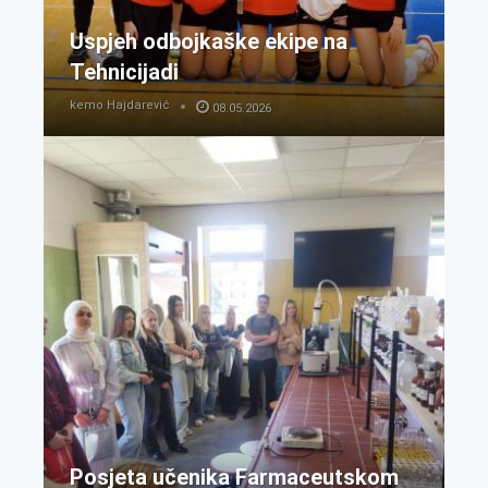
Uspjeh odbojkaške ekipe na
Tehnicijadi
kemo Hajdarević
08.05.2026
Posjeta učenika Farmaceutskom