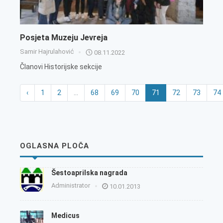
Posjeta Muzeju Jevreja
Samir Hajrulahović
08.11.2022
Članovi Historijske sekcije
‹
1
2
...
68
69
70
71
72
73
74
OGLASNA PLOČA
Šestoaprilska nagrada
Administrator
10.01.2013
Medicus