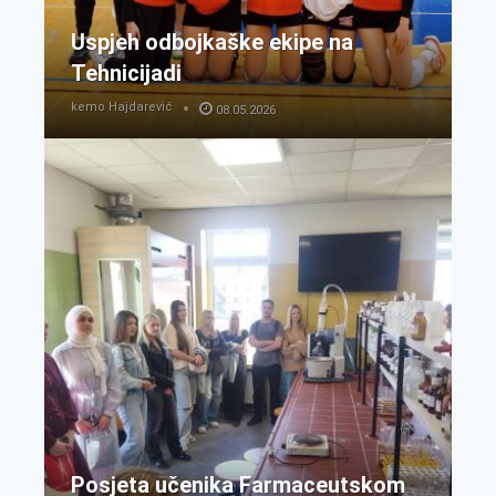
Uspjeh odbojkaške ekipe na
Tehnicijadi
kemo Hajdarević
08.05.2026
Posjeta učenika Farmaceutskom