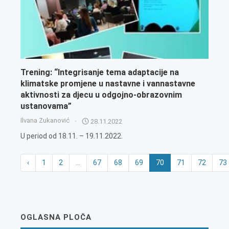
Trening: “Integrisanje tema adaptacije na
klimatske promjene u nastavne i vannastavne
aktivnosti za djecu u odgojno-obrazovnim
ustanovama”
Ilvana Zukanović
28.11.2022
U period od 18.11. – 19.11.2022.
‹
1
2
...
67
68
69
70
71
72
73
OGLASNA PLOČA