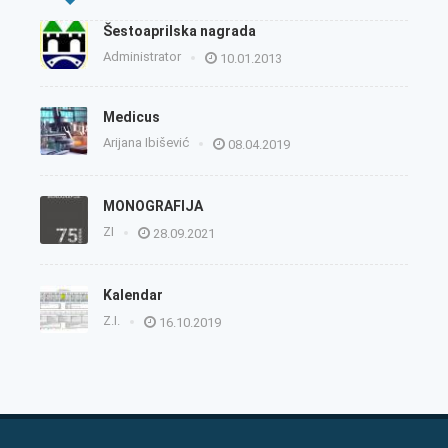
Šestoaprilska nagrada
Administrator
10.01.2013
Medicus
Arijana Ibišević
08.04.2019
MONOGRAFIJA
ZI
28.09.2021
Kalendar
Z.I.
16.10.2019