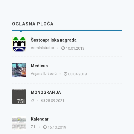
OGLASNA PLOČA
Šestoaprilska nagrada
Administrator
10.01.2013
Medicus
Arijana Ibišević
08.04.2019
MONOGRAFIJA
ZI
28.09.2021
Kalendar
Z.I.
16.10.2019