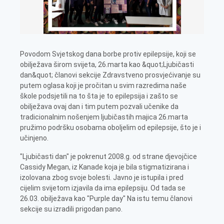
Povodom Svjetskog dana borbe protiv epilepsije, koji se
obilježava širom svijeta, 26.marta kao &quot;Ljubičasti
dan&quot; članovi sekcije Zdravstveno prosvjećivanje su
putem oglasa koji je pročitan u svim razredima naše
škole podsjetili na to šta je to epilepsija i zašto se
obilježava ovaj dan i tim putem pozvali učenike da
tradicionalnim nošenjem ljubičastih majica 26.marta
pružimo podršku osobama oboljelim od epilepsije, što je i
učinjeno.
"Ljubičasti dan" je pokrenut 2008.g. od strane djevojčice
Cassidy Megan, iz Kanade koja je bila stigmatizirana i
izolovana zbog svoje bolesti. Javno je istupila i pred
cijelim svijetom izjavila da ima epilepsiju. Od tada se
26.03. obilježava kao "Purple day" Na istu temu članovi
sekcije su izradili prigodan pano.