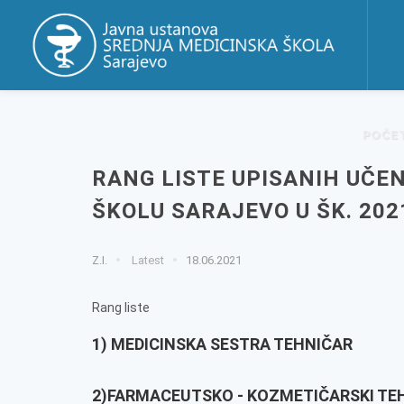
POČE
RANG LISTE UPISANIH UČE
ŠKOLU SARAJEVO U ŠK. 202
Z.I.
Latest
18.06.2021
Rang liste
1) MEDICINSKA SESTRA TEHNIČAR
2)FARMACEUTSKO - KOZMETIČARSKI TE