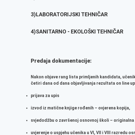
3)LABORATORIJSKI TEHNIČAR
4)SANITARNO - EKOLOŠKI TEHNIČAR
Predaja dokumentacije:
Nakon objave rang lista primljenih kandidata, učeni
četiri dana od dana objavljivanja rezultata on line up
prijava za upis
izvod iz matične knjige rođenih – ovjerena kopija,
svjedodžbu o završenoj osnovnoj školi – originaln
uvjerenje o uspjehu učenika u VI, VII i VIII razredu 