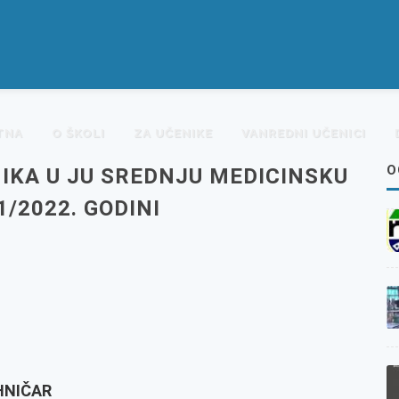
TNA
O ŠKOLI
ZA UČENIKE
VANREDNI UČENICI
O
NIKA U JU SREDNJU MEDICINSKU
1/2022. GODINI
HNIČAR