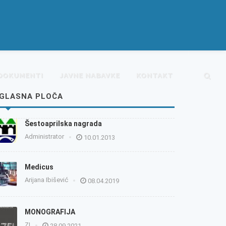
DOKUMENTI
JAVNE NABAVKE
KONTAKT
GLASNA PLOČA
Šestoaprilska nagrada
Administrator
10.01.2013
Medicus
Arijana Ibišević
08.04.2019
MONOGRAFIJA
ZI
28.09.2021