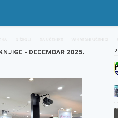
TNA
O ŠKOLI
ZA UČENIKE
VANREDNI UČENICI
O
NJIGE - DECEMBAR 2025.