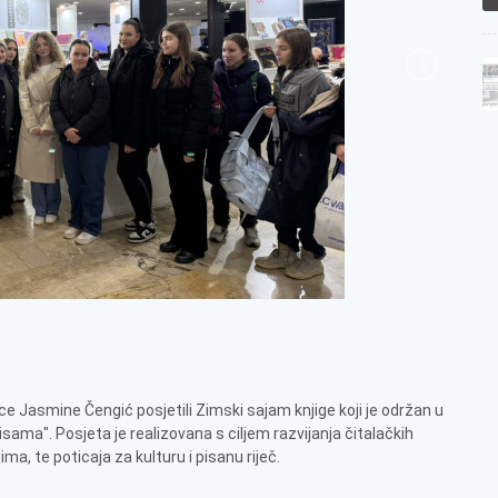
ice Jasmine Čengić posjetili Zimski sajam knjige koji je održan u
ma". Posjeta je realizovana s ciljem razvijanja čitalačkih
a, te poticaja za kulturu i pisanu riječ.