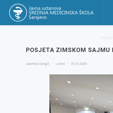
POČE
POSJETA ZIMSKOM SAJMU K
Jasmina Čengić
Latest
25.12.2025