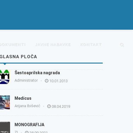
DOKUMENTI
JAVNE NABAVKE
KONTAKT
GLASNA PLOČA
Šestoaprilska nagrada
Administrator
10.01.2013
Medicus
Arijana Ibišević
08.04.2019
MONOGRAFIJA
ZI
28.09.2021