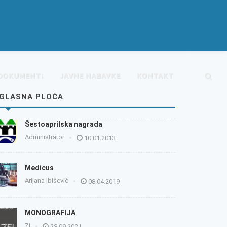
DOKUMENTI
JAVNE NABAVKE
KONTAKT
GLASNA PLOČA
Šestoaprilska nagrada
Administrator
10.01.2013
Medicus
Arijana Ibišević
08.04.2019
MONOGRAFIJA
ZI
28.09.2021