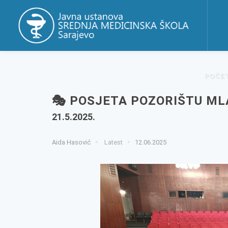
POČE
🎭 POSJETA POZORIŠTU ML
21.5.2025.
Aida Hasović
Latest
12.06.2025