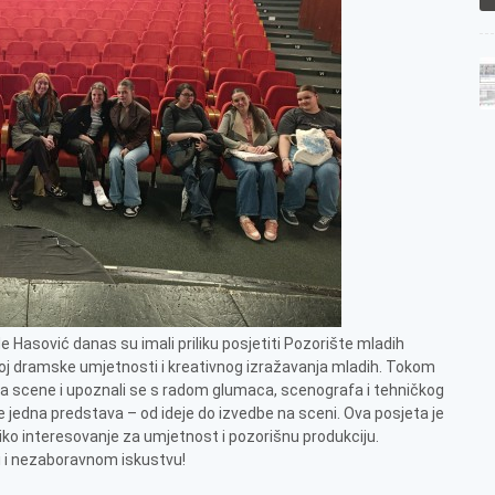
e Aide Hasović danas su imali priliku posjetiti Pozorište mladih
zvoj dramske umjetnosti i kreativnog izražavanja mladih. Tokom
li iza scene i upoznali se s radom glumaca, scenografa i tehničkog
aje jedna predstava – od ideje do izvedbe na sceni. Ova posjeta je
veliko interesovanje za umjetnost i pozorišnu produkciju.
 i nezaboravnom iskustvu!