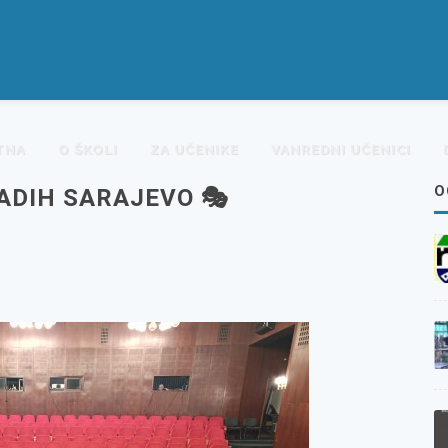
TNA
O ŠKOLI
ZA UČENIKE
VANREDNI UČENICI
O
ADIH SARAJEVO 🎭