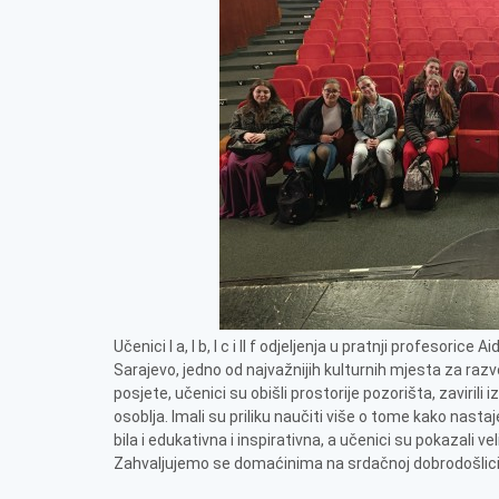
Učenici I a, I b, I c i II f odjeljenja u pratnji profesoric
Sarajevo, jedno od najvažnijih kulturnih mjesta za ra
posjete, učenici su obišli prostorije pozorišta, zaviri
osoblja. Imali su priliku naučiti više o tome kako nast
bila i edukativna i inspirativna, a učenici su pokazali 
Zahvaljujemo se domaćinima na srdačnoj dobrodošlici