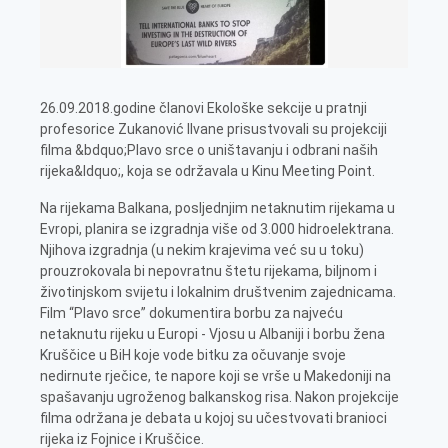
26.09.2018.godine članovi Ekološke sekcije u pratnji
profesorice Zukanović Ilvane prisustvovali su projekciji
filma &bdquo;Plavo srce o uništavanju i odbrani naših
rijeka&ldquo;, koja se održavala u Kinu Meeting Point.
Na rijekama Balkana, posljednjim netaknutim rijekama u
Evropi, planira se izgradnja više od 3.000 hidroelektrana.
Njihova izgradnja (u nekim krajevima već su u toku)
prouzrokovala bi nepovratnu štetu rijekama, biljnom i
životinjskom svijetu i lokalnim društvenim zajednicama.
Film “Plavo srce” dokumentira borbu za najveću
netaknutu rijeku u Europi - Vjosu u Albaniji i borbu žena
Kruščice u BiH koje vode bitku za očuvanje svoje
nedirnute rječice, te napore koji se vrše u Makedoniji na
spašavanju ugroženog balkanskog risa. Nakon projekcije
filma održana je debata u kojoj su učestvovati branioci
rijeka iz Fojnice i Kruščice.