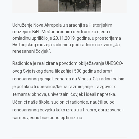
Udruženje Nova Akropola u saradnji sa Historijskim
muzejom BiH i Međunarodnim centrom za djecu i
omladinu upriličilo je 20.11.2019. godine, u prostorijama
Historijskog muzeja radionicu pod radnim nazivom „Ja,
renesansni čovjek“.
Radionica je realizirana povodom obilježavanja UNESCO-
ovog Svjetskog dana filozofije i 500 godina od smrti
renesansnog genija Leonarda da Vincija. Cilj radionice bio
je potaknuti učesnice/ke na razmišljanje i razgovor o
temama: obnova, univerzalni čovjek i ideali napretka.
Učenici naše škole, sudionici radionice, naučili su od
renesansnog čovjeka kako izrasti u hrabro, obrazovano i
samosvjesno biće puno optimizma.