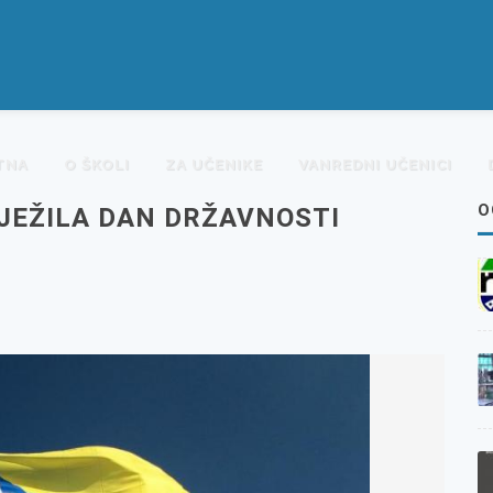
TNA
O ŠKOLI
ZA UČENIKE
VANREDNI UČENICI
O
LJEŽILA DAN DRŽAVNOSTI