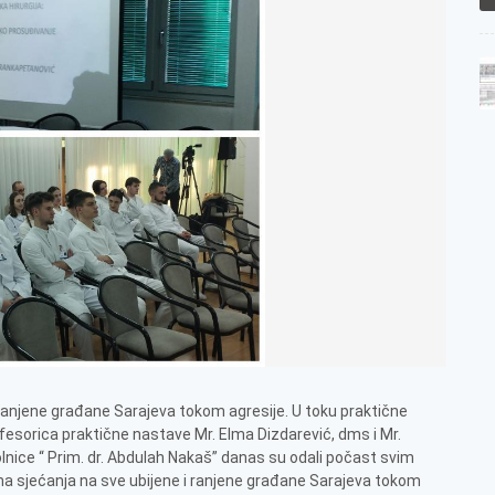
i ranjene građane Sarajeva tokom agresije. U toku praktične
ofesorica praktične nastave Mr. Elma Dizdarević, dms i Mr.
ice “ Prim. dr. Abdulah Nakaš” danas su odali počast svim
a sjećanja na sve ubijene i ranjene građane Sarajeva tokom