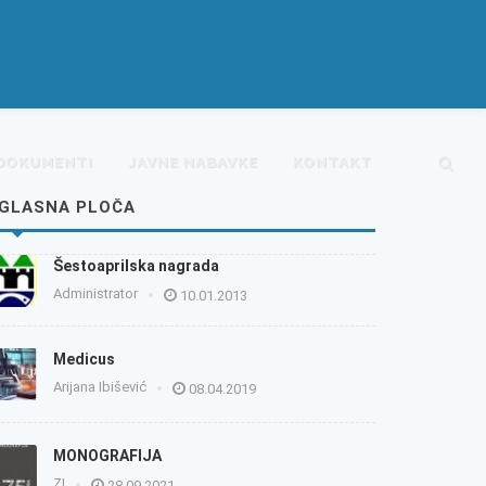
DOKUMENTI
JAVNE NABAVKE
KONTAKT
GLASNA PLOČA
Šestoaprilska nagrada
Administrator
10.01.2013
Medicus
Arijana Ibišević
08.04.2019
MONOGRAFIJA
ZI
28.09.2021