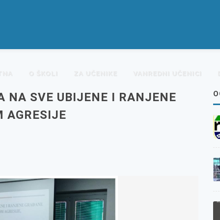
TNA
O ŠKOLI
ZA UČENIKE
VANREDNI UČENICI
O
A NA SVE UBIJENE I RANJENE
 AGRESIJE