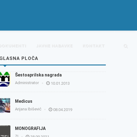
DOKUMENTI
JAVNE NABAVKE
KONTAKT
GLASNA PLOČA
Šestoaprilska nagrada
Administrator
10.01.2013
Medicus
Arijana Ibišević
08.04.2019
MONOGRAFIJA
ZI
28.09.2021