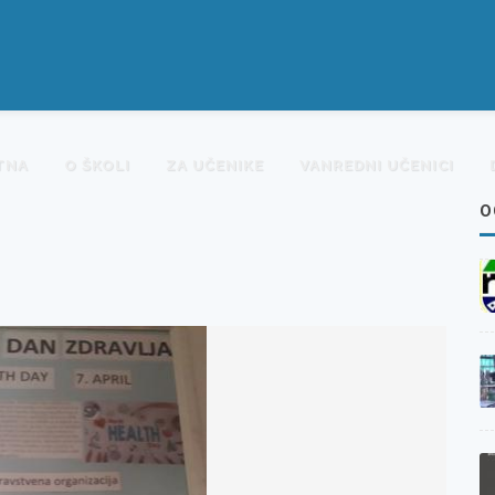
TNA
O ŠKOLI
ZA UČENIKE
VANREDNI UČENICI
O