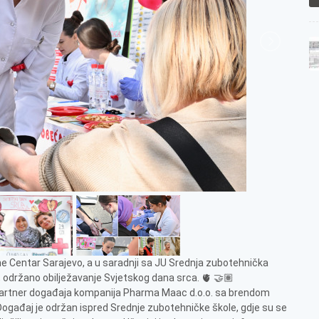
ine Centar Sarajevo, a u saradnji sa JU Srednja zubotehnička
, održano obilježavanje Svjetskog dana srca. 🫀 🤝🏽
 partner događaja kompanija Pharma Maac d.o.o. sa brendom
📍 Događaj je održan ispred Srednje zubotehničke škole, gdje su se