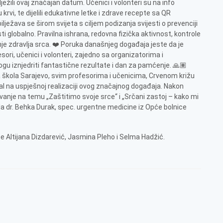
ilježili ovaj značajan datum. Učenici i volonteri su na info
u krvi, te dijelili edukativne letke i zdrave recepte sa QR
ježava se širom svijeta s ciljem podizanja svijesti o prevenciji
i globalno. Pravilna ishrana, redovna fizička aktivnost, kontrole
nje zdravlja srca. ❤️ Poruka današnjeg događaja jeste da je
esori, učenici i volonteri, zajedno sa organizatorima i
mogu iznjedriti fantastične rezultate i dan za pamćenje. 🙏🏽
škola Sarajevo, svim profesorima i učenicima, Crvenom križu
al na uspješnoj realizaciji ovog značajnog događaja. Nakon
vanje na temu „Zaštitimo svoje srce“ i „Srčani zastoj – kako mi
a dr. Behka Durak, spec. urgentne medicine iz Opće bolnice
ice Altijana Dizdarević, Jasmina Pleho i Selma Hadžić.