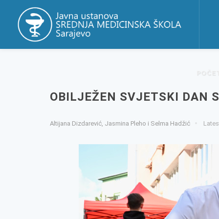
POČE
OBILJEŽEN SVJETSKI DAN S
Altijana Dizdarević, Jasmina Pleho i Selma Hadžić
Lates