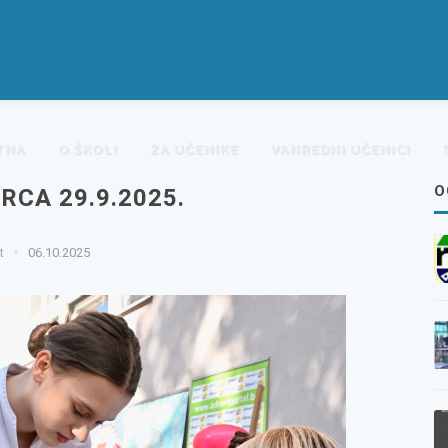
TNA
O ŠKOLI
ZA UČENIKE
VANREDNI UČENICI
O
RCA 29.9.2025.
t
06.10.2025