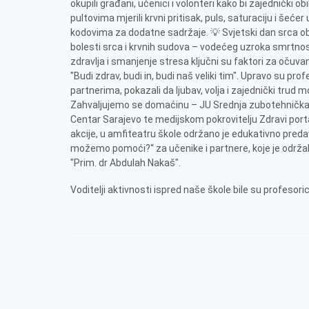
okupili građani, učenici i volonteri kako bi zajednički ob
pultovima mjerili krvni pritisak, puls, saturaciju i šećer 
kodovima za dodatne sadržaje. 💡 Svjetski dan srca obil
bolesti srca i krvnih sudova – vodećeg uzroka smrtnost
zdravlja i smanjenje stresa ključni su faktori za očuva
"Budi zdrav, budi in, budi naš veliki tim". Upravo su prof
partnerima, pokazali da ljubav, volja i zajednički trud 
Zahvaljujemo se domaćinu – JU Srednja zubotehnička 
Centar Sarajevo te medijskom pokrovitelju Zdravi port
akcije, u amfiteatru škole održano je edukativno preda
možemo pomoći?“ za učenike i partnere, koje je održal
"Prim. dr Abdulah Nakaš".
Voditelji aktivnosti ispred naše škole bile su profesor