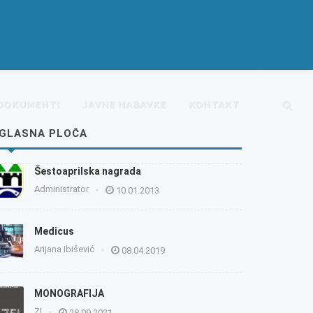
DOKUMENTI
JAVNE NABAVKE
KONTAKT
GLASNA PLOČA
Šestoaprilska nagrada
Administrator
10.01.2013
Medicus
Arijana Ibišević
08.04.2019
MONOGRAFIJA
ZI
28.09.2021