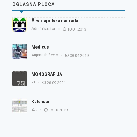
OGLASNA PLOČA
Šestoaprilska nagrada
Administrator
10.01.2013
Medicus
Arijana Ibišević
08.04.2019
MONOGRAFIJA
ZI
28.09.2021
Kalendar
Z.I.
16.10.2019