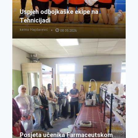
Uspjeh odbojkaške ekipe na
Tehnicijadi
kemo Hajdarević
08.05.2026
Posjeta učenika Farmaceutskom