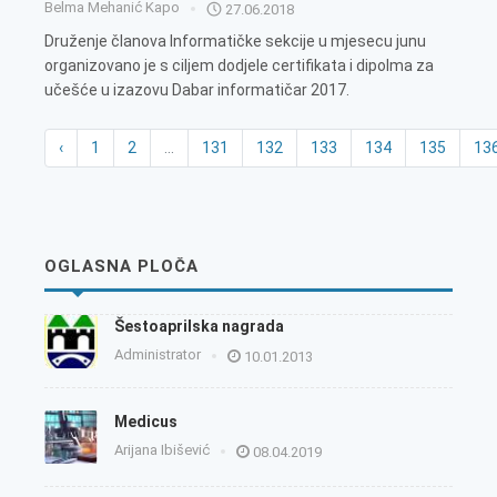
Belma Mehanić Kapo
27.06.2018
Druženje članova Informatičke sekcije u mjesecu junu
organizovano je s ciljem dodjele certifikata i dipolma za
učešće u izazovu Dabar informatičar 2017.
‹
1
2
...
131
132
133
134
135
13
OGLASNA PLOČA
Šestoaprilska nagrada
Administrator
10.01.2013
Medicus
Arijana Ibišević
08.04.2019